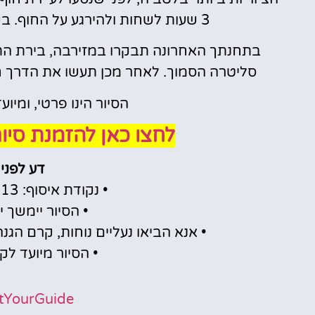
3 שעות לשחות ולהירגע על החוף. בקצהו של כף קולקה, שוכן פארק סליטרה.
בתחנתך האחרונה תבקרו במזירבה, בירת התו
סליטרה הסמוך. לאחר מכן תעשו את הדרך חז
הסיור הינו פרטי, ומיועד לקב
לחצו כאן להזמנת סיו
דע לפני
• נקודת איסוף: Gogola Street 13 בריגה.
• הסיור יימשך יום ש
• אנא הביאו נעליים נוחות, קרם הגנה
• הסיור מיועד לקבוצות 
tYourGuide