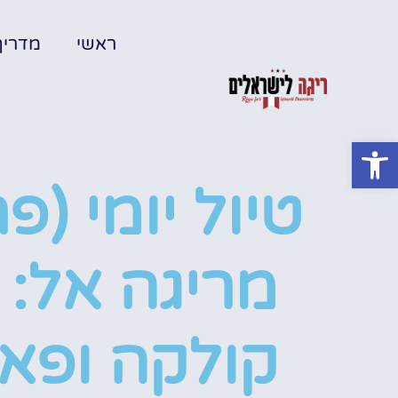
ראשי
מדריך
פתח סרגל נגישות
טיול יומי (פ
מריגה אל: 
קולקה ופא