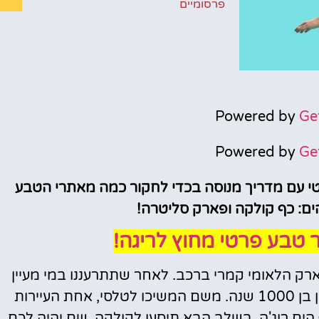
פרסומיים
מלונות
Powered by
Ge
מציאת מלון
Powered by
Ge
מומלץ?
 עם מדריך מנוסה בכדי לחקור כמה מאתרי הטבע
לחצו
פה!
הים: כף קולקה ופארק סליטרה!
ר טבע פרטי מחוץ לריגה!
ארק הלאומי קמרי ברכב. לאחר שתתרעננו במי מעיין
נקיים, תבקרו בקייבה בכדי להתפעל מעץ האלון בן 1000 שנה. משם המשיכו לטלסי, אחת העיירות
ף הים רוג'ה. בשלב הבא תיסעו לקולקה, שם יהיה לכם