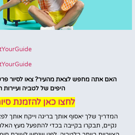
טיסות
tYourGuide
מציאת
tYourGuide
טיסה זולה?
האם אתה מחפש לצאת מהעיר? צאו לסיור פרטי
לחצו
פה!
היפים של לטביה ועיירות 
לחצו כאן להזמנת סיו
המדריך שלך יאסוף אותך בריגה וייקח אותך לפ
הציוריות ביותר בלטביה, לפני שנסעו לעיירת חו