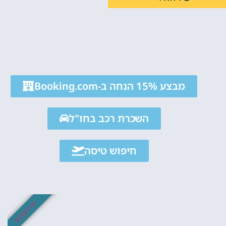
אטרקציו
מבצע 15% הנחה ב-Booking.com
וסיורים
השכרת רכב בחו"ל
הפעילויות השוות בי
לחצו פה!
חיפוש טיסה
לא לפספס!