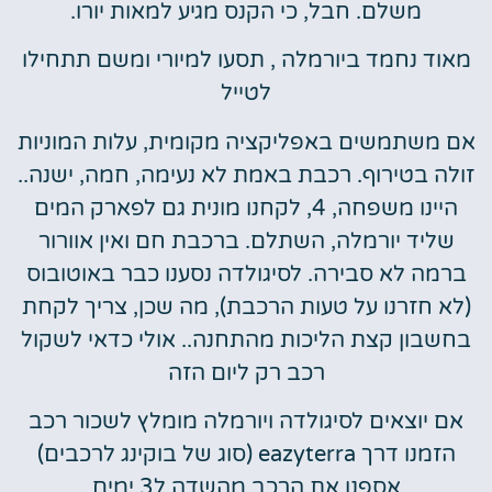
משלם. חבל, כי הקנס מגיע למאות יורו.
מאוד נחמד ביורמלה , תסעו למיורי ומשם תתחילו
לטייל
אם משתמשים באפליקציה מקומית, עלות המוניות
זולה בטירוף. רכבת באמת לא נעימה, חמה, ישנה..
היינו משפחה, 4, לקחנו מונית גם לפארק המים
שליד יורמלה, השתלם. ברכבת חם ואין אוורור
ברמה לא סבירה. לסיגולדה נסענו כבר באוטובוס
(לא חזרנו על טעות הרכבת), מה שכן, צריך לקחת
בחשבון קצת הליכות מהתחנה.. אולי כדאי לשקול
רכב רק ליום הזה
אם יוצאים לסיגולדה ויורמלה מומלץ לשכור רכב
הזמנו דרך eazyterra (סוג של בוקינג לרכבים)
אספנו את הרכב מהשדה ל3 ימים