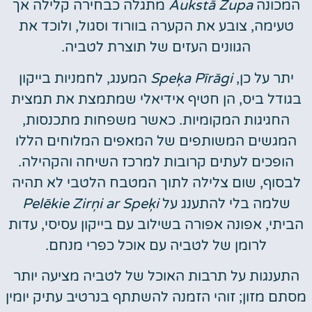
המכונה
Aukstā Zupa
מתגלה כבחירה קלילה אך
טעימה, צובע את הקערה בוורוד וסגול, ולוכד את
הגוונים העזים של תוצרת לטביה.
יתר על כן,
Speķa Pīrāgi
המענג, לחמניות בייקון
בגודל ביס, הן חטיף אידיאלי שמתמצת את תמצית
החגיגות המקומיות. כאשר משפחות מתכנסות,
המגשים המשותפים של המאפים המלוחים הללו
הופכים לעתים קרובות למרכז השיחה והקהילה.
לבסוף, שום צלילה לתוך המטבח הלטבי לא תהיה
שלמה בלי להתענג על
Pelēkie Zirņi ar Speķi
הביתי, אפונה אפורה בשילוב עם בייקון עסיסי, עדות
לרומן של לטביה עם אוכל כפרי מנחם.
התענגות על תרבות האוכל של לטביה מציעה יותר
מסתם מזון; זוהי הזמנה להשתתף בנרטיב עתיק יומין