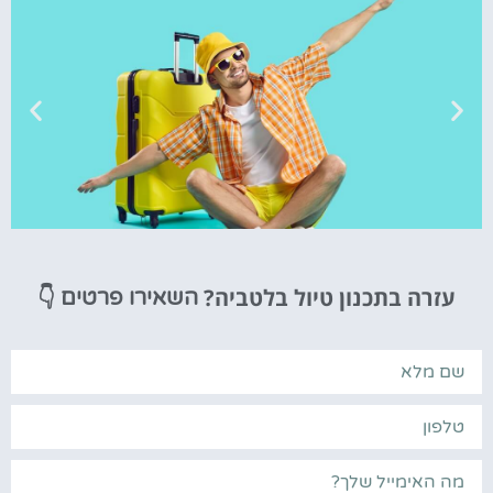
טיסות
עזרה בתכנון טיול בלטביה?
👇
השאירו פרטים
מציאת
טיסה זולה?
לחצו
פה!