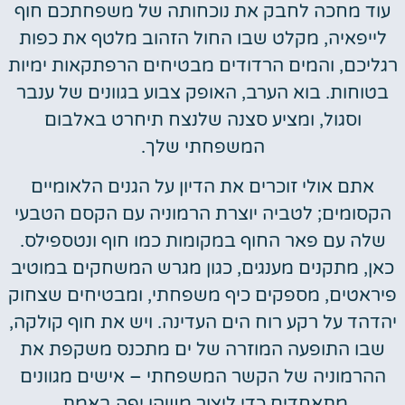
עוד מחכה לחבק את נוכחותה של משפחתכם חוף
לייפאיה, מקלט שבו החול הזהוב מלטף את כפות
רגליכם, והמים הרדודים מבטיחים הרפתקאות ימיות
בטוחות. בוא הערב, האופק צבוע בגוונים של ענבר
וסגול, ומציע סצנה שלנצח תיחרט באלבום
המשפחתי שלך.
אתם אולי זוכרים את הדיון על הגנים הלאומיים
הקסומים; לטביה יוצרת הרמוניה עם הקסם הטבעי
שלה עם פאר החוף במקומות כמו חוף ונטספילס.
כאן, מתקנים מענגים, כגון מגרש המשחקים במוטיב
פיראטים, מספקים כיף משפחתי, ומבטיחים שצחוק
יהדהד על רקע רוח הים העדינה. ויש את חוף קולקה,
שבו התופעה המוזרה של ים מתכנס משקפת את
ההרמוניה של הקשר המשפחתי – אישים מגוונים
מתאחדים כדי ליצור משהו יפה באמת.