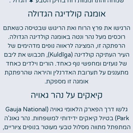
שמחה והתרוממות רוח בחיק הטבע 🌲 הגדול .
אומגה קולדיגה הגדולה
הרגישו את פרץ הרוח ואת הריגוש שבטיסה כשאתם
רוכסים מעל נהר ונטה באומגה קולדיגה הגדולה.
הרפתקה זו, המציגה לראווה נופים מדהימים של
העיר העתיקה קולדיגה (Kuldīga), תכבוש את ליבם
של נועזים ומחפשי נוף כאחד. הורים וילדים כאחד
מתענגים על תערובת האדרנלין והיראה שהרפתקת
אומגה זו מספקת.
קיאקים על נהר גאויה
גלשו דרך הפארק הלאומי גאויה (Gauja National
Park) בטיול קיאקים ידידותי למשפחות. נהר גאוג'ה
המתפתל מתווה מסלול טבעי מעוטר בנופים ציוריים,