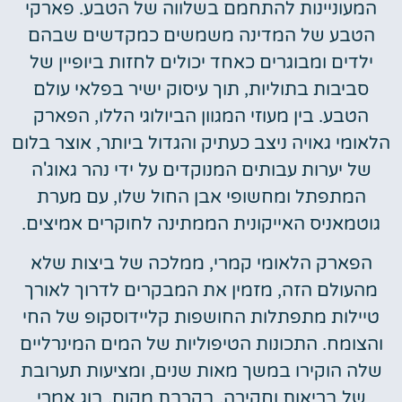
המעוניינות להתחמם בשלווה של הטבע. פארקי
הטבע של המדינה משמשים כמקדשים שבהם
ילדים ומבוגרים כאחד יכולים לחזות ביופיין של
סביבות בתוליות, תוך עיסוק ישיר בפלאי עולם
הטבע. בין מעוזי המגוון הביולוגי הללו, הפארק
הלאומי גאויה ניצב כעתיק והגדול ביותר, אוצר בלום
של יערות עבותים המנוקדים על ידי נהר גאוג'ה
המתפתל ומחשופי אבן החול שלו, עם מערת
גוטמאניס האייקונית הממתינה לחוקרים אמיצים.
הפארק הלאומי קמרי, ממלכה של ביצות שלא
מהעולם הזה, מזמין את המבקרים לדרוך לאורך
טיילות מתפתלות החושפות קליידוסקופ של החי
והצומח. התכונות הטיפוליות של המים המינרליים
שלה הוקירו במשך מאות שנים, ומציעות תערובת
של בריאות וחקירה. בקרבת מקום, בוג אמרי