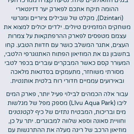
בגנים הזואולוגיים שלה. נסיעה קצרה ממרכז העיר
ההומה תיקח אתכם לפארק יער דזינטארי
(Dzintari), מקלט של שבילים ציוריים ומגרשי
משחקים המזמינים טיולים. ילדים יכולים למצוא את
עצמם מטפסים לפארק ההרפתקאות על צמרות
העצים, אתגר המשלב כושר עם חדוות הטבע. קחו
בחשבון גם את המוזיאון הפתוח האתנוגרפי הלטבי,
המעורר קסם כאשר המבקרים עוברים בכפר לטבי
מסורתי משוחזר, מתעמקים בסדנאות מלאכה
ובאירועים עממיים חדורי רוח בלטית אותנטית.
עבור אלה הכמהים לבילוי פעיל יותר, פארק המים
ליבו (Līvu Aqua Park) מספק מפל של מגלשות
מים ובריכות, המבטיח נתזים של כיף לקטנטנים
וחוויית סאונה וספא שלווה למבוגרים. יתר על כן,
מוזיאון הרכב של ריגה מעלה את ההתרגשות עם