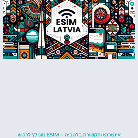
אינטרנט ותקשורת בלטביה – ESIM מומלץ לרכוש