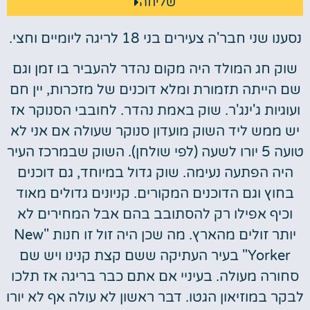
שליחה
נסענו שני חבר'ה צעירים בני 18 לריגה ליומיים וחצי.
שוק חג המולד היה מקום נהדר להעביר בו זמן וגם
שם הייתה תזמורת ומלא דוכנים של מזכרות, יין חם
ועוגיות ג'ינג'ר. שוק באמת נהדר. לחובבי הסנוקר אז
יש ממש ליד השוק מועדון סנוקר שעולה אם אני לא
טועה 5 יורו לשעה (לפי שולחן). השוק שבמרכז העיר
היה הפתעה נעימה. שוק גדול במיוחד, גם דוכנים
בחוץ וגם הדוכנים המקורים. ק
ניונים גדולים מאוד
וכיף אפילו רק להסתובב בהם אבל המחירים לא
יותר זולים מהארץ. מה שכן היה זול זו חנות "New
Yorker" בעיר העתיקה ששם קצת קנינו ויש שם
סחורה מעולה. בעיניי אם אתם כבר בריגה אז תלכו
לבקר במוזיאון הגטו. דבר ראשון לא עולה אף לא יורו